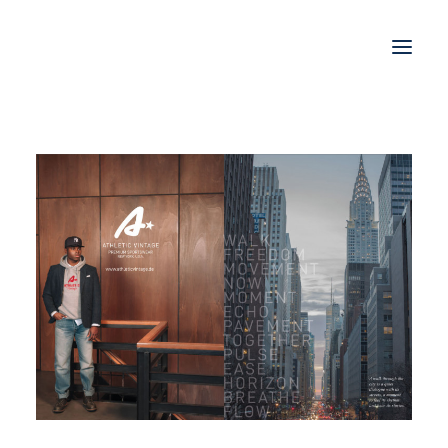
STORIES
WORK
JOBS
SHOP
KONTAKT
IMPRESSUM
DATENSCHUTZ