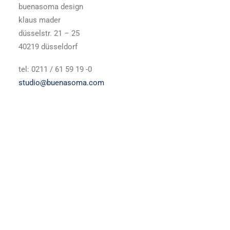
WIDERRUFSBELEHRUNG
buenasoma design
klaus mader
düsselstr. 21 – 25
40219 düsseldorf
tel: 0211 / 61 59 19 -0
studio@buenasoma.com