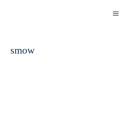
STORIES
smow
WORK
JOBS
SHOP
KONTAKT
IMPRESSUM
DATENSCHUTZ