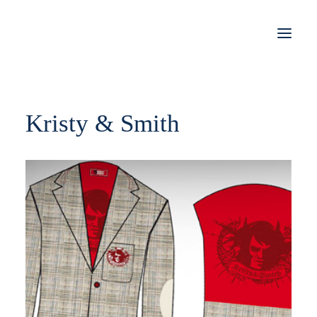
STORIES
Kristy & Smith
WORK
JOBS
SHOP
KONTAKT
IMPRESSUM
DATENSCHUTZ