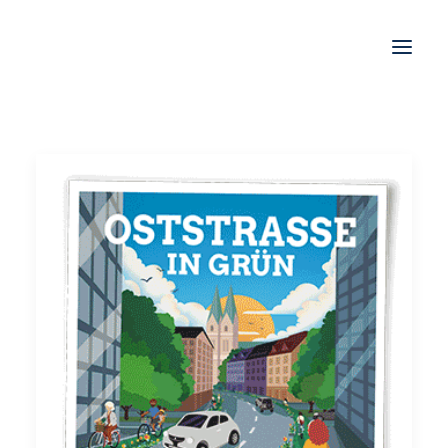
STORIES
WORK
JOBS
SHOP
KONTAKT
IMPRESSUM
DATENSCHUTZ