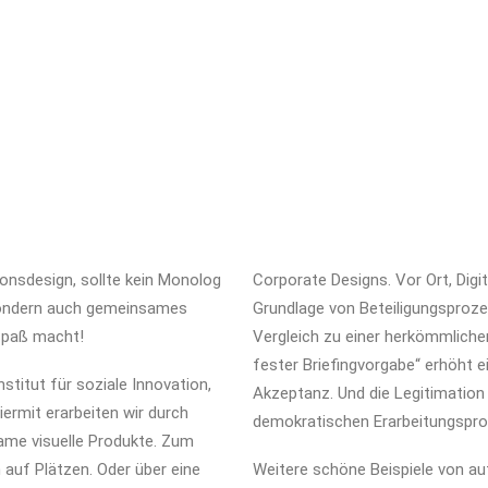
onsdesign, sollte kein Monolog
Corporate Designs. Vor Ort, Digit
 sondern auch gemeinsames
Grundlage von Beteiligungsproze
 Spaß macht!
Vergleich zu einer herkömmliche
fester Briefingvorgabe“ erhöht 
titut für soziale Innovation,
Akzeptanz. Und die Legitimatio
ermit erarbeiten wir durch
demokratischen Erarbeitungspro
ame visuelle Produkte. Zum
auf Plätzen. Oder über eine
Weitere schöne Beispiele von au