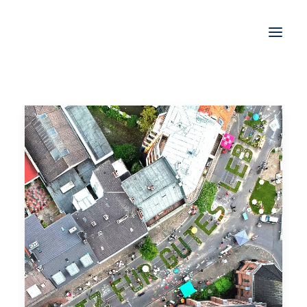
STORIES
WORK
JOBS
SHOP
KONTAKT
IMPRESSUM
DATENSCHUTZ