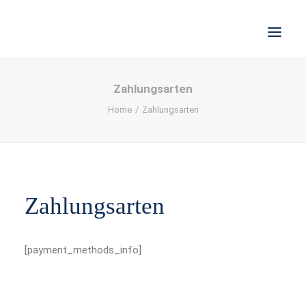
Zahlungsarten
STORIES
Home
Zahlungsarten
WORK
JOBS
SHOP
Zahlungsarten
KONTAKT
IMPRESSUM
[payment_methods_info]
DATENSCHUTZ